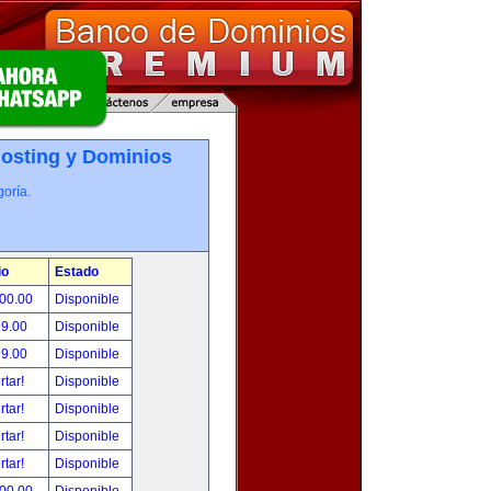
osting y Dominios
oría.
io
Estado
500.00
Disponible
99.00
Disponible
99.00
Disponible
rtar!
Disponible
rtar!
Disponible
rtar!
Disponible
rtar!
Disponible