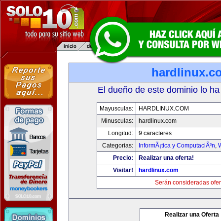
hardlinux.c
El dueño de este dominio lo ha
Mayusculas:
HARDLINUX.COM
Minusculas:
hardlinux.com
Longitud:
9 caracteres
Categorias:
InformÃ¡tica y ComputaciÃ³n
,
Precio:
Realizar una oferta!
Visitar!
hardlinux.com
Serán consideradas ofer
Realizar una Oferta