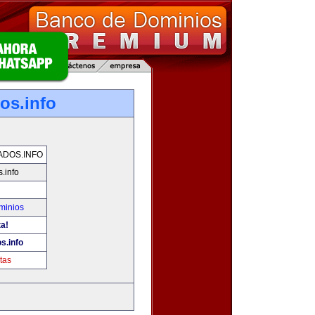
os.info
ADOS.INFO
.info
minios
ta!
s.info
tas