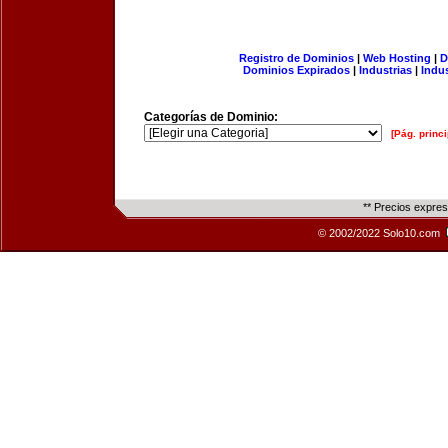
Registro de Dominios
|
Web Hosting
|
D
Dominios Expirados
|
Industrias
|
Indu
Categorías de Dominio:
[Pág. princi
** Precios expre
© 2002/2022 Solo10.com