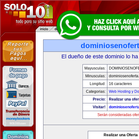
dominiosenofer
El dueño de este dominio lo ha
Mayusculas:
DOMINIOSENOF
Minusculas:
dominiosenoferta
Longitud:
16 caracteres
Categorias:
Web Hosting y D
Precio:
Realizar una ofer
Visitar!
dominiosenofert
Serán consideradas ofer
Realizar una Oferta