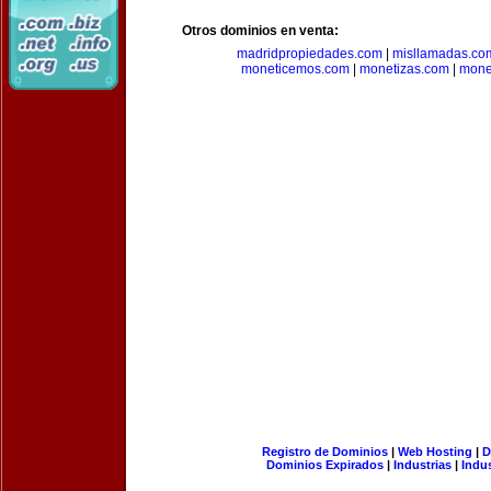
Otros dominios en venta:
madridpropiedades.com
|
misllamadas.co
moneticemos.com
|
monetizas.com
|
mone
Registro de Dominios
|
Web Hosting
|
D
Dominios Expirados
|
Industrias
|
Indu