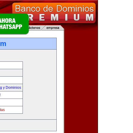
om
g y Dominios
!
tas