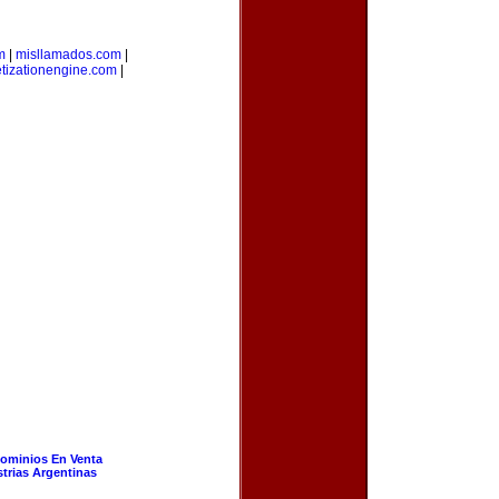
m
|
misllamados.com
|
tizationengine.com
|
ominios En Venta
strias Argentinas