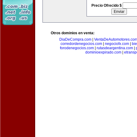
Precio Ofrecido $
Otros dominios en venta:
DiaDeCompra.com
|
VentaDeAutomotores.co
corredordenegocios.com
|
negociofx.com
|
bi
forodenegocios.com
|
rutasdeargentina.com
|
dominioexpirado.com
|
etransp