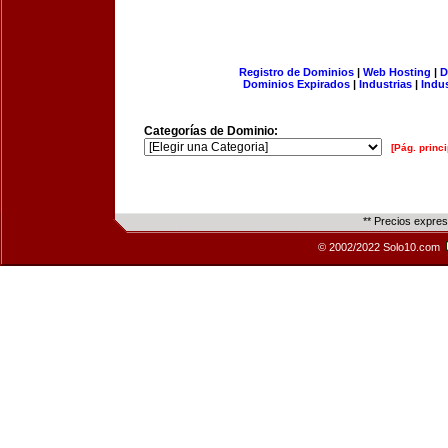
Registro de Dominios
|
Web Hosting
|
D
Dominios Expirados
|
Industrias
|
Indu
Categorías de Dominio:
[Pág. princi
** Precios expre
© 2002/2022 Solo10.com