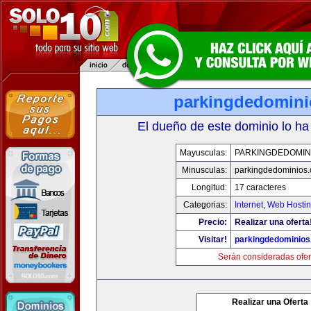
parkingdedomin
El dueño de este dominio lo ha
Mayusculas:
PARKINGDEDOMIN
Minusculas:
parkingdedominios
Longitud:
17 caracteres
Categorias:
Internet
,
Web Hostin
Precio:
Realizar una oferta
Visitar!
parkingdedominio
Serán consideradas ofer
Realizar una Oferta