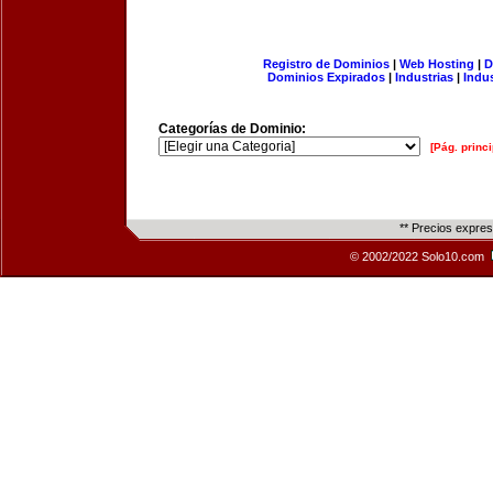
Registro de Dominios
|
Web Hosting
|
D
Dominios Expirados
|
Industrias
|
Indu
Categorías de Dominio:
[Pág. princi
** Precios expre
© 2002/2022 Solo10.com