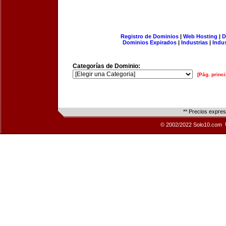
Registro de Dominios
|
Web Hosting
|
D
Dominios Expirados
|
Industrias
|
Indu
Categorías de Dominio:
[Pág. princi
** Precios expre
© 2002/2022 Solo10.com