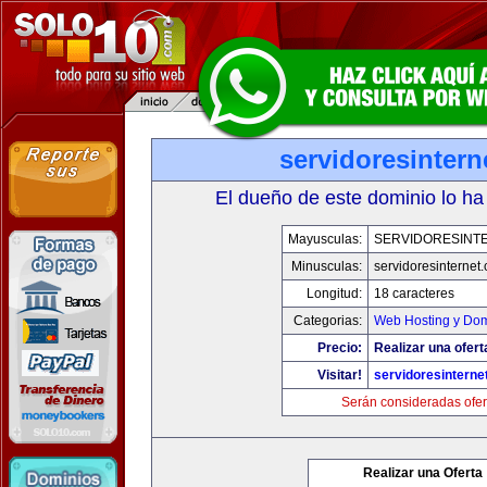
servidoresinter
El dueño de este dominio lo ha
Mayusculas:
SERVIDORESINT
Minusculas:
servidoresinternet
Longitud:
18 caracteres
Categorias:
Web Hosting y Dom
Precio:
Realizar una ofert
Visitar!
servidoresinterne
Serán consideradas ofer
Realizar una Oferta