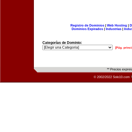
Registro de Dominios
|
Web Hosting
|
D
Dominios Expirados
|
Industrias
|
Indu
Categorías de Dominio:
[Pág. princi
** Precios expre
© 2002/2022 Solo10.com