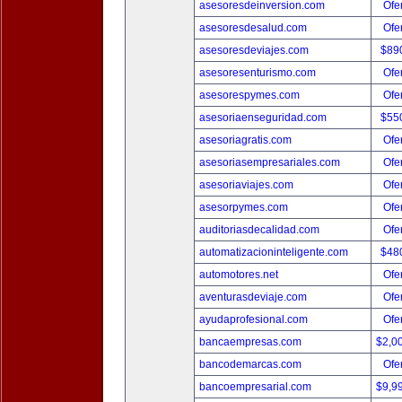
asesoresdeinversion.com
Ofer
asesoresdesalud.com
Ofer
asesoresdeviajes.com
$89
asesoresenturismo.com
Ofer
asesorespymes.com
Ofer
asesoriaenseguridad.com
$55
asesoriagratis.com
Ofer
asesoriasempresariales.com
Ofer
asesoriaviajes.com
Ofer
asesorpymes.com
Ofer
auditoriasdecalidad.com
Ofer
automatizacioninteligente.com
$48
automotores.net
Ofer
aventurasdeviaje.com
Ofer
ayudaprofesional.com
Ofer
bancaempresas.com
$2,0
bancodemarcas.com
Ofer
bancoempresarial.com
$9,9