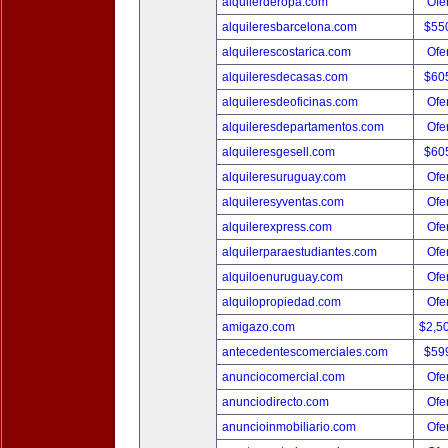
alquilerderopa.com
Ofer
alquileresbarcelona.com
$55
alquilerescostarica.com
Ofer
alquileresdecasas.com
$60
alquileresdeoficinas.com
Ofer
alquileresdepartamentos.com
Ofer
alquileresgesell.com
$60
alquileresuruguay.com
Ofer
alquileresyventas.com
Ofer
alquilerexpress.com
Ofer
alquilerparaestudiantes.com
Ofer
alquiloenuruguay.com
Ofer
alquilopropiedad.com
Ofer
amigazo.com
$2,5
antecedentescomerciales.com
$59
anunciocomercial.com
Ofer
anunciodirecto.com
Ofer
anuncioinmobiliario.com
Ofer