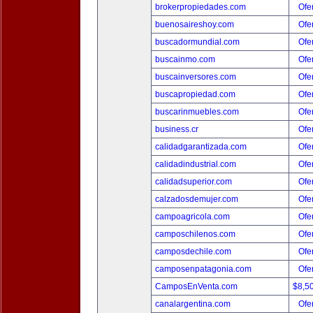
brokerpropiedades.com
Ofer
buenosaireshoy.com
Ofer
buscadormundial.com
Ofer
buscainmo.com
Ofer
buscainversores.com
Ofer
buscapropiedad.com
Ofer
buscarinmuebles.com
Ofer
business.cr
Ofer
calidadgarantizada.com
Ofer
calidadindustrial.com
Ofer
calidadsuperior.com
Ofer
calzadosdemujer.com
Ofer
campoagricola.com
Ofer
camposchilenos.com
Ofer
camposdechile.com
Ofer
camposenpatagonia.com
Ofer
CamposEnVenta.com
$8,5
canalargentina.com
Ofer