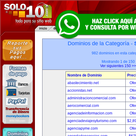
Dominios de la Categoría -
982 dominios en esta categ
Mostrando 1 de 150
Ver siguientes 150 >>
Nombre de Dominio
Prec
abastecimiento.net
Ofer
accionistas.net
Ofer
administracioncomercial.com
Ofer
aerocomercial.com
Ofer
agenciadeinformacion.com
Ofer
agenciadeviajesyturismo.com
$2,8
agenciapyme.com
Ofer