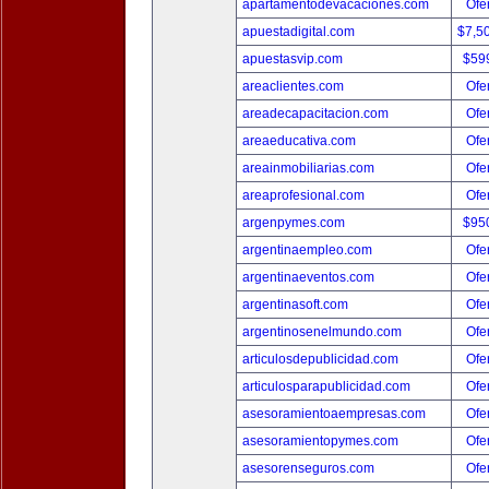
apartamentodevacaciones.com
Ofer
apuestadigital.com
$7,5
apuestasvip.com
$59
areaclientes.com
Ofer
areadecapacitacion.com
Ofer
areaeducativa.com
Ofer
areainmobiliarias.com
Ofer
areaprofesional.com
Ofer
argenpymes.com
$95
argentinaempleo.com
Ofer
argentinaeventos.com
Ofer
argentinasoft.com
Ofer
argentinosenelmundo.com
Ofer
articulosdepublicidad.com
Ofer
articulosparapublicidad.com
Ofer
asesoramientoaempresas.com
Ofer
asesoramientopymes.com
Ofer
asesorenseguros.com
Ofer