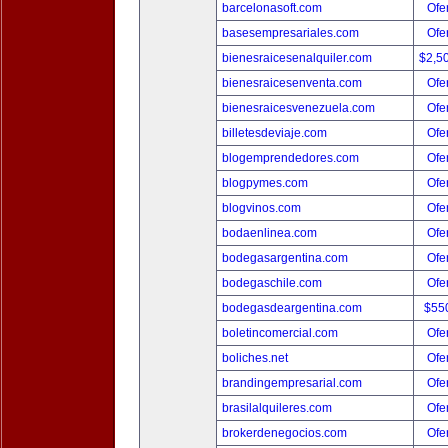
barcelonasoft.com
Ofer
basesempresariales.com
Ofer
bienesraicesenalquiler.com
$2,5
bienesraicesenventa.com
Ofer
bienesraicesvenezuela.com
Ofer
billetesdeviaje.com
Ofer
blogemprendedores.com
Ofer
blogpymes.com
Ofer
blogvinos.com
Ofer
bodaenlinea.com
Ofer
bodegasargentina.com
Ofer
bodegaschile.com
Ofer
bodegasdeargentina.com
$55
boletincomercial.com
Ofer
boliches.net
Ofer
brandingempresarial.com
Ofer
brasilalquileres.com
Ofer
brokerdenegocios.com
Ofer