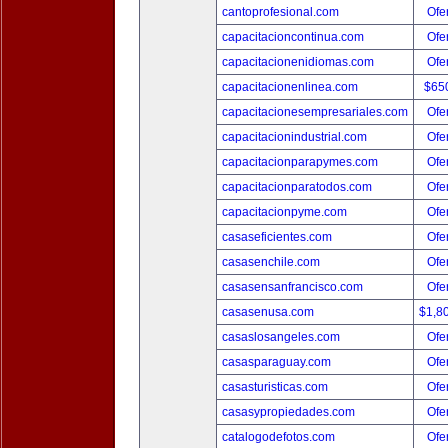
cantoprofesional.com
Ofer
capacitacioncontinua.com
Ofer
capacitacionenidiomas.com
Ofer
capacitacionenlinea.com
$65
capacitacionesempresariales.com
Ofer
capacitacionindustrial.com
Ofer
capacitacionparapymes.com
Ofer
capacitacionparatodos.com
Ofer
capacitacionpyme.com
Ofer
casaseficientes.com
Ofer
casasenchile.com
Ofer
casasensanfrancisco.com
Ofer
casasenusa.com
$1,8
casaslosangeles.com
Ofer
casasparaguay.com
Ofer
casasturisticas.com
Ofer
casasypropiedades.com
Ofer
catalogodefotos.com
Ofer