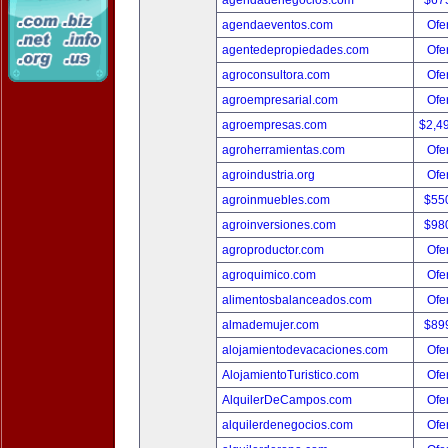
agendadenegocios.com
$67
agendaeventos.com
Ofer
agentedepropiedades.com
Ofer
agroconsultora.com
Ofer
agroempresarial.com
Ofer
agroempresas.com
$2,4
agroherramientas.com
Ofer
agroindustria.org
Ofer
agroinmuebles.com
$55
agroinversiones.com
$98
agroproductor.com
Ofer
agroquimico.com
Ofer
alimentosbalanceados.com
Ofer
almademujer.com
$89
alojamientodevacaciones.com
Ofer
AlojamientoTuristico.com
Ofer
AlquilerDeCampos.com
Ofer
alquilerdenegocios.com
Ofer