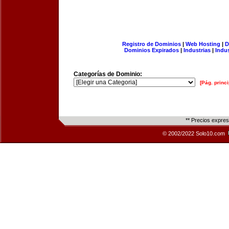
Registro de Dominios
|
Web Hosting
|
D
Dominios Expirados
|
Industrias
|
Indu
Categorías de Dominio:
[Pág. princi
** Precios expre
© 2002/2022 Solo10.com