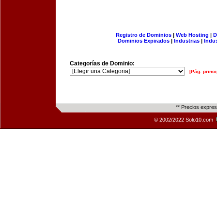
Registro de Dominios
|
Web Hosting
|
D
Dominios Expirados
|
Industrias
|
Indu
Categorías de Dominio:
[Pág. princi
** Precios expre
© 2002/2022 Solo10.com