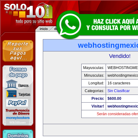
webhostingmexi
Vendido!
Mayusculas:
WEBHOSTINGME
Minusculas:
webhostingmexic
Longitud:
16 caracteres
Categorias:
Sin Clasificar
Precio:
$600.00
Visitar!
webhostingmexi
Serán consideradas ofer