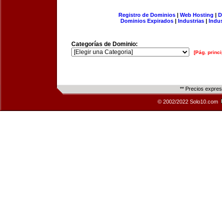
Registro de Dominios
|
Web Hosting
|
D
Dominios Expirados
|
Industrias
|
Indu
Categorías de Dominio:
[Pág. princi
** Precios expre
© 2002/2022 Solo10.com