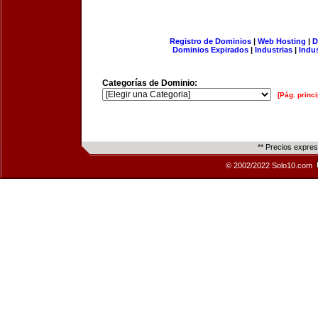
Registro de Dominios
|
Web Hosting
|
D
Dominios Expirados
|
Industrias
|
Indu
Categorías de Dominio:
[Pág. princi
** Precios expre
© 2002/2022 Solo10.com