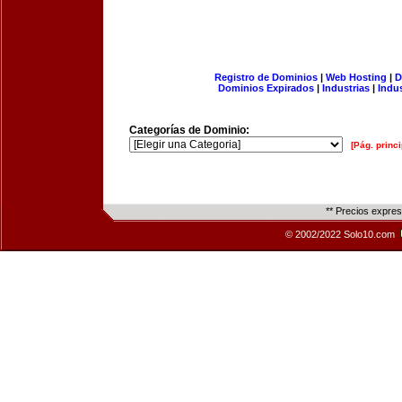
Registro de Dominios
|
Web Hosting
|
D
Dominios Expirados
|
Industrias
|
Indu
Categorías de Dominio:
[Pág. princi
** Precios expre
© 2002/2022 Solo10.com