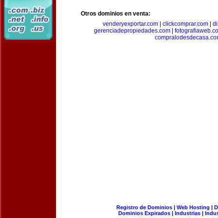
Otros dominios en venta:
venderyexportar.com
|
clickcomprar.com
|
di
gerenciadepropiedades.com
|
fotografiaweb.c
compralodesdecasa.co
Registro de Dominios
|
Web Hosting
|
D
Dominios Expirados
|
Industrias
|
Indu