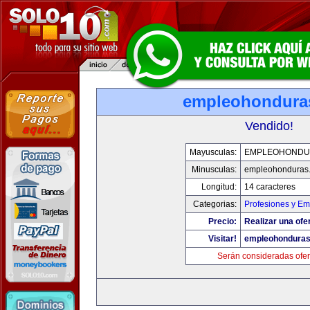
empleohondura
Vendido!
Mayusculas:
EMPLEOHONDU
Minusculas:
empleohonduras
Longitud:
14 caracteres
Categorias:
Profesiones y E
Precio:
Realizar una ofe
Visitar!
empleohondura
Serán consideradas ofer