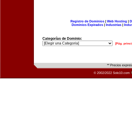
Registro de Dominios
|
Web Hosting
|
D
Dominios Expirados
|
Industrias
|
Indu
Categorías de Dominio:
[Pág. princi
** Precios expre
© 2002/2022 Solo10.com