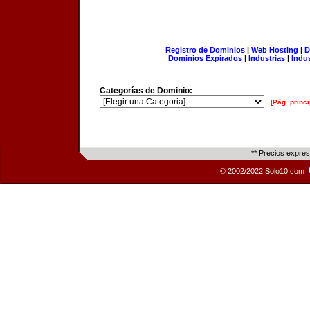
Registro de Dominios
|
Web Hosting
|
D
Dominios Expirados
|
Industrias
|
Indu
Categorías de Dominio:
[Pág. princi
** Precios expre
© 2002/2022 Solo10.com