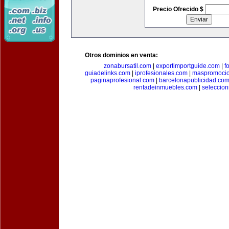
Precio Ofrecido $
Otros dominios en venta:
zonabursatil.com
|
exportimportguide.com
|
f
guiadelinks.com
|
iprofesionales.com
|
maspromoci
paginaprofesional.com
|
barcelonapublicidad.co
rentadeinmuebles.com
|
seleccio