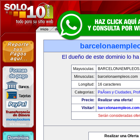
barcelonaemple
El dueño de este dominio lo ha
Mayusculas:
BARCELONAEMPLEOS
Minusculas:
barcelonaempleos.com
Longitud:
16 caracteres
Categorias:
PaÃ­ses y Ciudades
,
Pro
Precio:
Realizar una oferta!
Visitar!
barcelonaempleos.com
Serán consideradas ofer
Realizar una Oferta