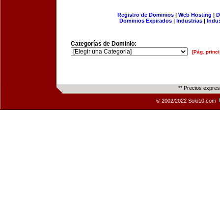
Registro de Dominios
|
Web Hosting
|
D
Dominios Expirados
|
Industrias
|
Indu
Categorías de Dominio:
[Pág. princi
** Precios expre
© 2002/2022 Solo10.com