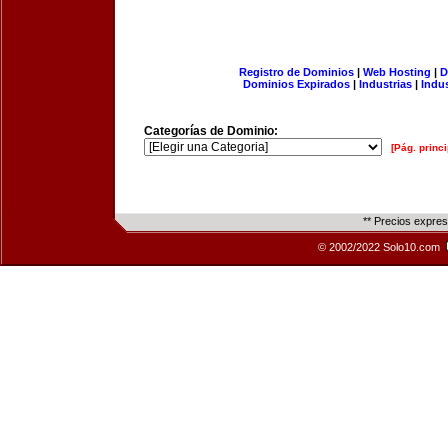
Registro de Dominios
|
Web Hosting
|
D
Dominios Expirados
|
Industrias
|
Indu
Categorías de Dominio:
[Pág. princi
** Precios expre
© 2002/2022 Solo10.com