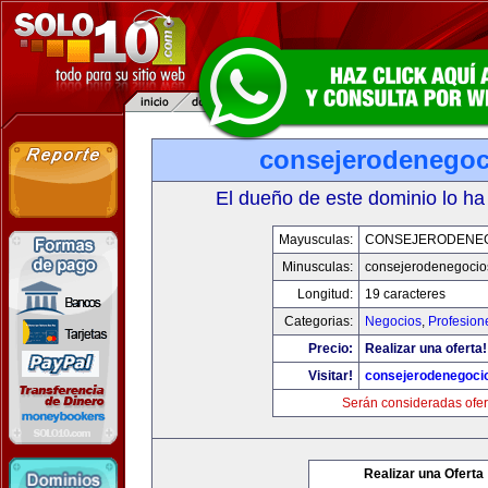
consejerodenego
El dueño de este dominio lo ha
Mayusculas:
CONSEJERODENE
Minusculas:
consejerodenegocio
Longitud:
19 caracteres
Categorias:
Negocios
,
Profesion
Precio:
Realizar una oferta!
Visitar!
consejerodenegoci
Serán consideradas ofer
Realizar una Oferta